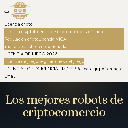
Licencia cripto
Licencia crypto
Licencia de criptomonedas offshore
Regulación cripto
Licencia MiCA
Impuestos sobre criptomonedas
LICENCIA DE JUEGO 2026
Licencia de juego
Regulaciones del juego
LICENCIA FOREX
LICENCIA EMI/PSP
Bancos
Equipo
Contacto
Email
Los mejores robots de
criptocomercio