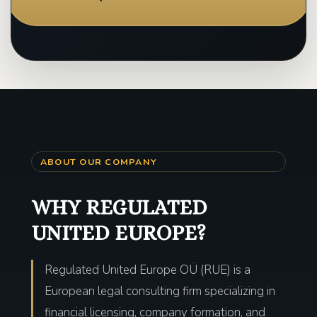
ABOUT OUR COMPANY
WHY REGULATED
UNITED EUROPE?
Regulated United Europe OÜ (RUE) is a
European legal consulting firm specializing in
financial licensing, company formation, and