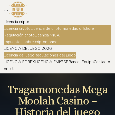
Licencia cripto
Licencia crypto
Licencia de criptomonedas offshore
Regulación cripto
Licencia MiCA
Impuestos sobre criptomonedas
LICENCIA DE JUEGO 2026
Licencia de juego
Regulaciones del juego
LICENCIA FOREX
LICENCIA EMI/PSP
Bancos
Equipo
Contacto
Email
Tragamonedas Mega
Moolah Casino –
Historia del juego