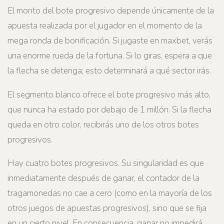
El monto del bote progresivo depende únicamente de la
apuesta realizada por el jugador en el momento de la
mega ronda de bonificación. Si jugaste en maxbet, verás
una enorme rueda de la fortuna. Si lo giras, espera a que
la flecha se detenga; esto determinará a qué sector irás.
El segmento blanco ofrece el bote progresivo más alto,
que nunca ha estado por debajo de 1 millón. Si la flecha
queda en otro color, recibirás uno de los otros botes
progresivos.
Hay cuatro botes progresivos. Su singularidad es que
inmediatamente después de ganar, el contador de la
tragamonedas no cae a cero (como en la mayoría de los
otros juegos de apuestas progresivos), sino que se fija
en un cierto nivel. En consecuencia, ganar no impedirá