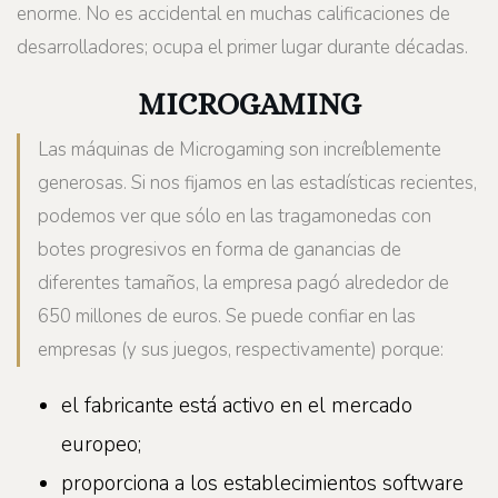
enorme. No es accidental en muchas calificaciones de
desarrolladores; ocupa el primer lugar durante décadas.
MICROGAMING
Las máquinas de Microgaming son increíblemente
generosas. Si nos fijamos en las estadísticas recientes,
podemos ver que sólo en las tragamonedas con
botes progresivos en forma de ganancias de
diferentes tamaños, la empresa pagó alrededor de
650 millones de euros. Se puede confiar en las
empresas (y sus juegos, respectivamente) porque:
el fabricante está activo en el mercado
europeo;
proporciona a los establecimientos software