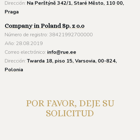
Dirección:
Na Perštýně 342/1, Staré Město, 110 00,
Praga
Company in Poland
Sp. z o.o
Número de registro: 38421992700000
Año: 28.08.2019
Correo electrónico:
info@rue.ee
Dirección:
Twarda 18, piso 15, Varsovia, 00-824,
Polonia
POR FAVOR, DEJE SU
SOLICITUD