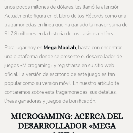
unos pocos millones de dólares, les llamó la atención.
Actualmente figura en el Libro de los Récords como una
tragamonedas en línea que ha ganado la mayor suma de
$17,8 millones en la historia de los casinos en línea.
Para jugar hoy en
Mega Moolah
, basta con encontrar
una plataforma donde se presente el desarrollador de
juegos «Microgaming» y registrarse en su sitio web
oficial. La versión de escritorio de este juego es tan
popular como su versión móvil. En nuestro artículo te
contaremos sobre esta tragamonedas, sus detalles,
líneas ganadoras y juegos de bonificación.
MICROGAMING: ACERCA DEL
DESARROLLADOR «MEGA