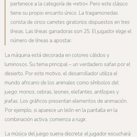
pertenece a la categoría de «retro». Pero este clásico
tiene su propio encanto único. La tragamonedas
consta de cinco carretes giratorios dispuestos en tres
líneas. Las líneas ganadoras son 25. El jugador elige el
número de líneas a apostar.
La máquina está decorada en colores cálidos y
luminosos. Su tema principal – un verdadero safari por el
desierto. Por este motivo, el desarrollador utiliza el
mundo africano de los animales como símbolos del
juego: monos, cebras, leones, elefantes, antílopes y
jirafas. Los gráficos presentan elementos de animación.
Por ejemplo, si aparece un león en la pantalla en la
combinación activa, comienza a rugir.
La música del juego suena discreta: el jugador escuchará