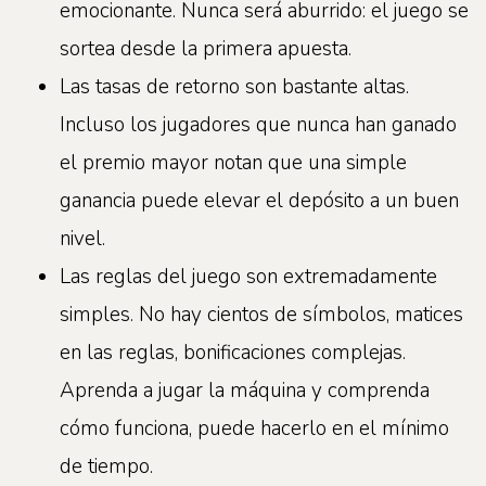
emocionante. Nunca será aburrido: el juego se
sortea desde la primera apuesta.
Las tasas de retorno son bastante altas.
Incluso los jugadores que nunca han ganado
el premio mayor notan que una simple
ganancia puede elevar el depósito a un buen
nivel.
Las reglas del juego son extremadamente
simples. No hay cientos de símbolos, matices
en las reglas, bonificaciones complejas.
Aprenda a jugar la máquina y comprenda
cómo funciona, puede hacerlo en el mínimo
de tiempo.