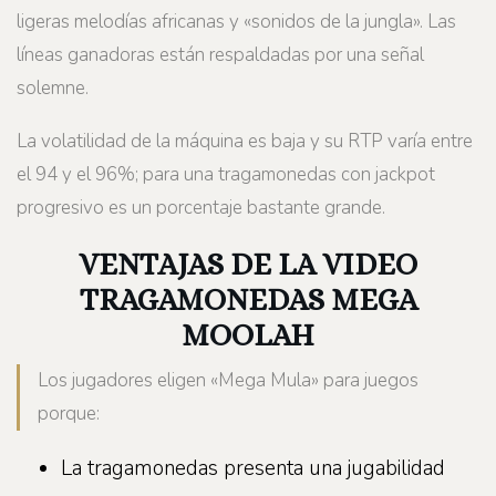
ligeras melodías africanas y «sonidos de la jungla». Las
líneas ganadoras están respaldadas por una señal
solemne.
La volatilidad de la máquina es baja y su RTP varía entre
el 94 y el 96%; para una tragamonedas con jackpot
progresivo es un porcentaje bastante grande.
VENTAJAS DE LA VIDEO
TRAGAMONEDAS MEGA
MOOLAH
Los jugadores eligen «Mega Mula» para juegos
porque:
La tragamonedas presenta una jugabilidad