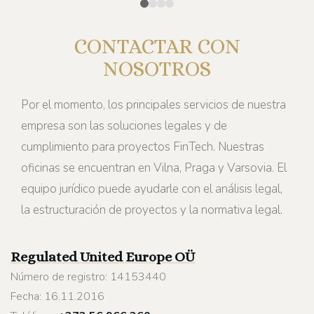
CONTACTAR CON
NOSOTROS
Por el momento, los principales servicios de nuestra
empresa son las soluciones legales y de
cumplimiento para proyectos FinTech. Nuestras
oficinas se encuentran en Vilna, Praga y Varsovia. El
equipo jurídico puede ayudarle con el análisis legal,
la estructuración de proyectos y la normativa legal.
Regulated United Europe
OÜ
Número de registro: 14153440
Fecha: 16.11.2016