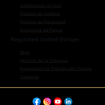
Condiciones de Uso
Política de Cookies
Política de Privacidad
Estructura de Pagos
Regulated United Europe
Blog
Historia de la Empresa
Formulario de Opinión del Cliente
Contacto