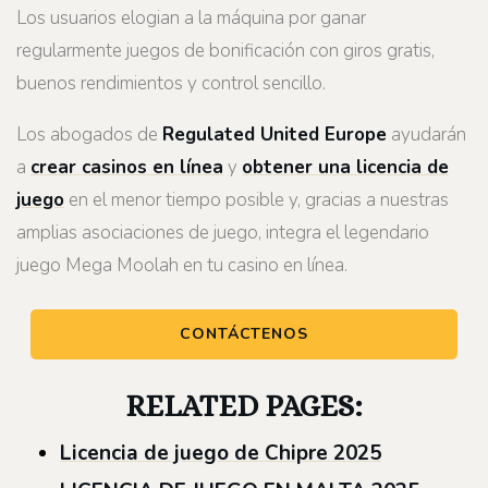
Los usuarios elogian a la máquina por ganar
regularmente juegos de bonificación con giros gratis,
buenos rendimientos y control sencillo.
Los abogados de
Regulated United Europe
ayudarán
a
crear casinos en línea
y
obtener una licencia de
juego
en el menor tiempo posible y, gracias a nuestras
amplias asociaciones de juego, integra el legendario
juego Mega Moolah en tu casino en línea.
CONTÁCTENOS
RELATED PAGES:
Licencia de juego de Chipre 2025