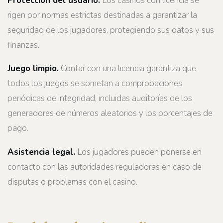
Protección del usuario.
Los casinos con licencia se
rigen por normas estrictas destinadas a garantizar la
seguridad de los jugadores, protegiendo sus datos y sus
finanzas.
Juego limpio.
Contar con una licencia garantiza que
todos los juegos se sometan a comprobaciones
periódicas de integridad, incluidas auditorías de los
generadores de números aleatorios y los porcentajes de
pago.
Asistencia legal.
Los jugadores pueden ponerse en
contacto con las autoridades reguladoras en caso de
disputas o problemas con el casino.