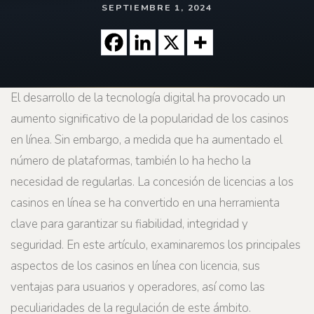
SEPTIEMBRE 1, 2024
El desarrollo de la tecnología digital ha provocado un
aumento significativo de la popularidad de los casinos
en línea. Sin embargo, a medida que ha aumentado el
número de plataformas, también lo ha hecho la
necesidad de regularlas. La concesión de licencias a los
casinos en línea se ha convertido en una herramienta
clave para garantizar su fiabilidad, integridad y
seguridad. En este artículo, examinaremos los principales
aspectos de los casinos en línea con licencia, sus
ventajas para usuarios y operadores, así como las
peculiaridades de la regulación de este ámbito.