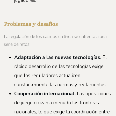
jugadores.
Problemas y desafíos
La regulación de los casinos en línea se enfrenta a una
serie de retos:
Adaptación a las nuevas tecnologías.
El
rápido desarrollo de las tecnologías exige
que los reguladores actualicen
constantemente las normas y reglamentos.
Cooperación internacional.
Las operaciones
de juego cruzan a menudo las fronteras
nacionales, lo que exige la coordinación entre