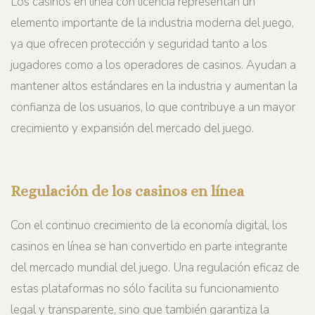
Los casinos en línea con licencia representan un
elemento importante de la industria moderna del juego,
ya que ofrecen protección y seguridad tanto a los
jugadores como a los operadores de casinos. Ayudan a
mantener altos estándares en la industria y aumentan la
confianza de los usuarios, lo que contribuye a un mayor
crecimiento y expansión del mercado del juego.
Regulación de los casinos en línea
Con el continuo crecimiento de la economía digital, los
casinos en línea se han convertido en parte integrante
del mercado mundial del juego. Una regulación eficaz de
estas plataformas no sólo facilita su funcionamiento
legal y transparente, sino que también garantiza la