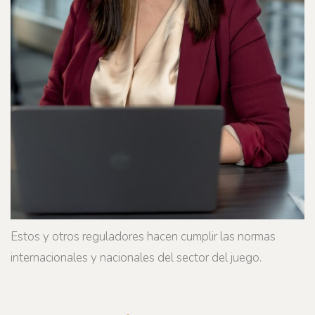
Estos y otros reguladores hacen cumplir las normas
internacionales y nacionales del sector del juego.