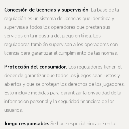
Concesión de licencias y supervisión.
La base de la
regulación es un sistema de licencias que identifica y
supervisa a todos los operadores que prestan sus
servicios en la industria del juego en línea. Los
reguladores también supervisan a los operadores con
licencia para garantizar el cumplimiento de las normas.
Protección del consumidor.
Los reguladores tienen el
deber de garantizar que todos los juegos sean justos y
abiertos y que se protejan los derechos de los jugadores.
Esto incluye medidas para garantizar la privacidad de la
información personal y la seguridad financiera de los
usuarios.
Juego responsable.
Se hace especial hincapié en la