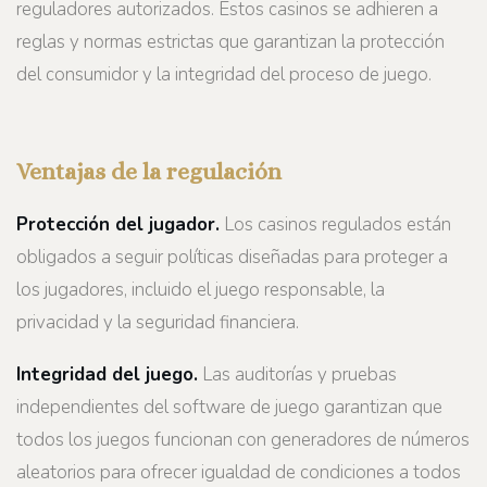
reguladores autorizados. Estos casinos se adhieren a
reglas y normas estrictas que garantizan la protección
del consumidor y la integridad del proceso de juego.
Ventajas de la regulación
Protección del jugador.
Los casinos regulados están
obligados a seguir políticas diseñadas para proteger a
los jugadores, incluido el juego responsable, la
privacidad y la seguridad financiera.
Integridad del juego.
Las auditorías y pruebas
independientes del software de juego garantizan que
todos los juegos funcionan con generadores de números
aleatorios para ofrecer igualdad de condiciones a todos