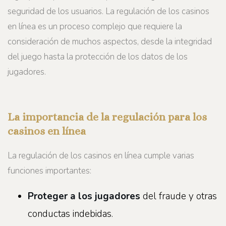
seguridad de los usuarios. La regulación de los casinos
en línea es un proceso complejo que requiere la
consideración de muchos aspectos, desde la integridad
del juego hasta la protección de los datos de los
jugadores.
La importancia de la regulación para los
casinos en línea
La regulación de los casinos en línea cumple varias
funciones importantes:
Proteger a los jugadores
del fraude y otras
conductas indebidas.