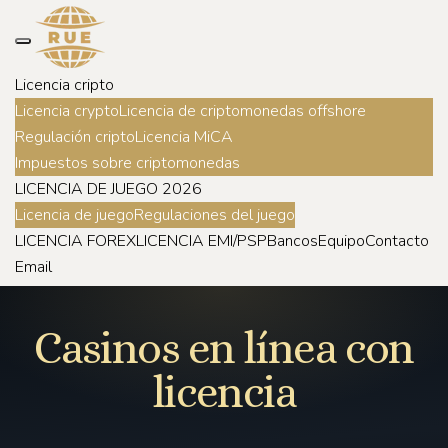
Licencia cripto
Licencia crypto
Licencia de criptomonedas offshore
Regulación cripto
Licencia MiCA
Impuestos sobre criptomonedas
LICENCIA DE JUEGO 2026
Licencia de juego
Regulaciones del juego
LICENCIA FOREX
LICENCIA EMI/PSP
Bancos
Equipo
Contacto
Email
Casinos en línea con
licencia