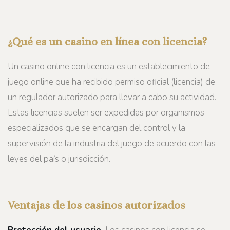
¿Qué es un casino en línea con licencia?
Un casino online con licencia es un establecimiento de
juego online que ha recibido permiso oficial (licencia) de
un regulador autorizado para llevar a cabo su actividad.
Estas licencias suelen ser expedidas por organismos
especializados que se encargan del control y la
supervisión de la industria del juego de acuerdo con las
leyes del país o jurisdicción.
Ventajas de los casinos autorizados