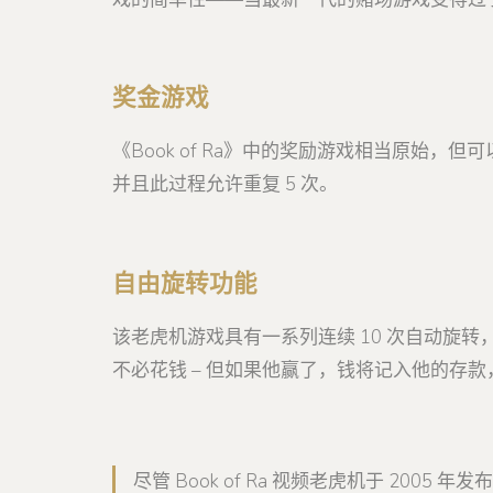
奖金游戏
《Book of Ra》中的奖励游戏相当原始
并且此过程允许重复 5 次。
自由旋转功能
该老虎机游戏具有一系列连续 10 次自动旋转，
不必花钱 – 但如果他赢了，钱将记入他的存
尽管 Book of Ra 视频老虎机于 200