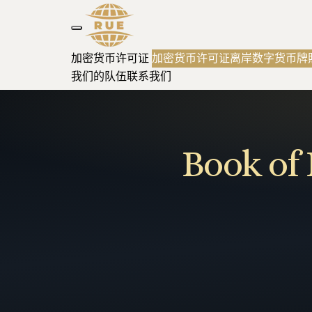
加密货币许可证
加密货币许可证
离岸数字货币牌
我们的队伍
联系我们
Book o