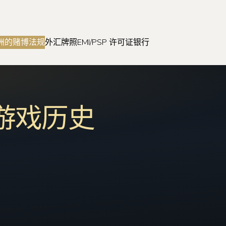
洲的赌博法规
外汇牌照
EMI/PSP 许可证
银行
 – 游戏历史