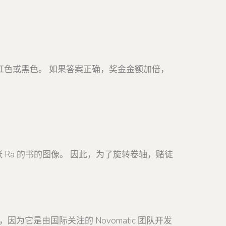
：红色或黑色。 如果答案正确，奖金金额加倍，
张 Ra 的书的图像。 因此，为了旋转卷轴，赌徒
，因为它是由国际关注的 Novomatic 团队开发