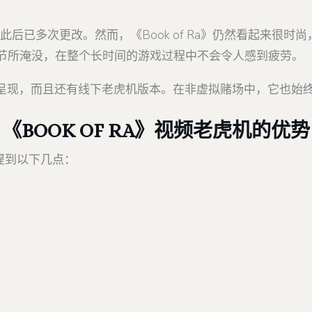
此后已多次更改。然而，《Book of Ra》仍然看起来很
节所淹没，在整个长时间的游戏过程中不会令人感到疲劳。
线形式呈现，而且还有线下老虎机版本。在非虚拟赌场中，它也
《BOOK OF RA》视频老虎机的优势
该提到以下几点：