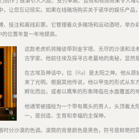
。他们创作了故事引人入胜、支付率高、音效和视频效果令人
中，让您忘记现实。如果在线赌场购买关于诺华的娱乐产品
博、投注和离线彩票。它管理着众多赌场和运动酒吧，举办
中的位置年复一年地提高。
这款老虎机将赌徒带到金字塔、无尽的沙漠和法
古学家。他前往埃及探寻古老墓地的奥秘，显然
在古埃及神话中，拉（Ra）是太阳之神。他从原
来了光明。根据其他传说，他以甲虫的形式从东
孵化而出，或者以鹰隼的形象降临在水面覆盖的
他通常被描绘为一个带有鹰头的男人，头顶着太
一，是创造、生育和幸福的主保神。
落时分沙漠的色调。滚筒的背景颜色是黑色，符号是鲜艳的