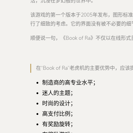
活，沉浸在梦幻般的世界中。
该游戏的第一个版本于2005年发布，图形标准
行了细致的考虑。它的界面没有被不必要的细
顺便说一句，《Book of Ra》不仅以在
在“Book of Ra”老虎机的主要优势中，应
制造商的高专业水平；
迷人的主题；
时尚的设计；
高支付比例；
有奖励旋转；