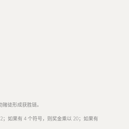
助赌徒形成获胜链。
 2；如果有 4 个符号，则奖金乘以 20；如果有