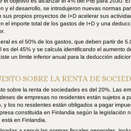
 el objetivo es alcanzar el 4% del PIB para 2030. E
ón y el desarrollo, se introdujeron nuevas normas par
 sus propios proyectos de I+D acelerar sus activid
n el importe total de los gastos de I+D y una deduc
r.
neral es el 50% de los gastos, que deben partir de 5
 es del 45% y se calcula identificando el aumento d
iste un límite inferior anual para la deducción adici
ESTO SOBRE LA RENTA DE SOCIE
esto sobre la renta de sociedades es del 20%. Las em
ndeses de empresas no residentes están sujetos a 
ro, y los no residentes están obligados a pagar impu
resa constituida en Finlandia según la legislación na
 está en Finlandia.
igadas a seguir las normas fiscales generales. Inclu