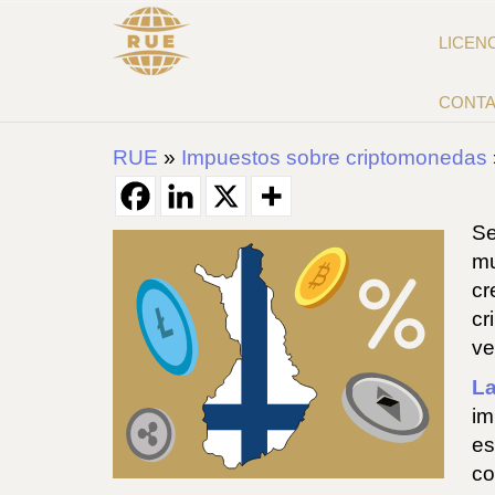
LICEN
CONT
RUE
»
Impuestos sobre criptomonedas
Se
mu
cr
cr
ve
La
im
es
co