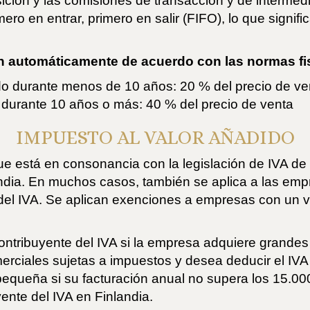
isición y las comisiones de transacción y de interme
ero en entrar, primero en salir (FIFO), lo que signi
n automáticamente de acuerdo con las normas fis
do durante menos de 10 años: 20 % del precio de ve
 durante 10 años o más: 40 % del precio de venta
IMPUESTO AL VALOR AÑADIDO
que está en consonancia con la legislación de IVA de 
andia. En muchos casos, también se aplica a las emp
del IVA. Se aplican exenciones a empresas con un 
contribuyente del IVA si la empresa adquiere grandes
rciales sujetas a impuestos y desea deducir el IVA 
equeña si su facturación anual no supera los 15.00
yente del IVA en Finlandia.