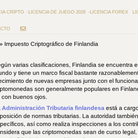
CIA CRIPTO
LICENCIA DE JUEGO 2026
LICENCIA FOREX
LI
ACTO
EMAIL
»
Impuesto Criptográfico de Finlandia
gún varias clasificaciones, Finlandia se encuentra 
ndo y tiene un marco fiscal bastante razonablement
ecimiento de nuevas empresas junto con el funciona
iptomonedas son generalmente populares en Finlandia
 con buenos ojos.
 Administración Tributaria finlandesa
está a cargo
posición de normas tributarias. La autoridad tambi
pecíficos, así como realiza inspecciones a los cont
nsidera que las criptomonedas sean de curso legal, i