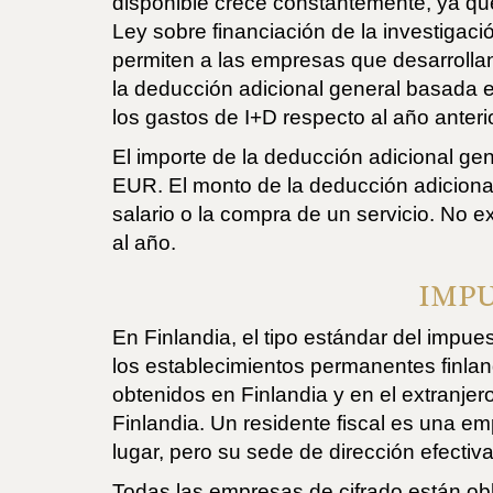
disponible crece constantemente, ya que
Ley sobre financiación de la investigaci
permiten a las empresas que desarrollan
la deducción adicional general basada e
los gastos de I+D respecto al año anterio
El importe de la deducción adicional ge
EUR. El monto de la deducción adicional
salario o la compra de un servicio. No ex
al año.
IMPU
En Finlandia, el tipo estándar del impu
los establecimientos permanentes finla
obtenidos en Finlandia y en el extranje
Finlandia. Un residente fiscal es una emp
lugar, pero su sede de dirección efectiva
Todas las empresas de cifrado están obl