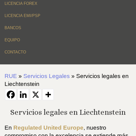
LICENCIA FOREX
LICENCIA EMI/PSP
BANCOS
EQUIPO
CONTACTO
RUE
»
Servicios Legales
»
Servicios legales en
Liechtenstein
Servicios legales en Liechtenstein
En
Regulated United Europe
, nuestro
compromiso con la excelencia se extiende más