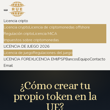
Licencia cripto
Licencia crypto
Licencia de criptomonedas offshore
Regulación cripto
Licencia MiCA
Impuestos sobre criptomonedas
LICENCIA DE JUEGO 2026
Licencia de juego
Regulaciones del juego
LICENCIA FOREX
LICENCIA EMI/PSP
Bancos
Equipo
Contacto
Email
¿Cómo crear tu
propio token en la
UE?