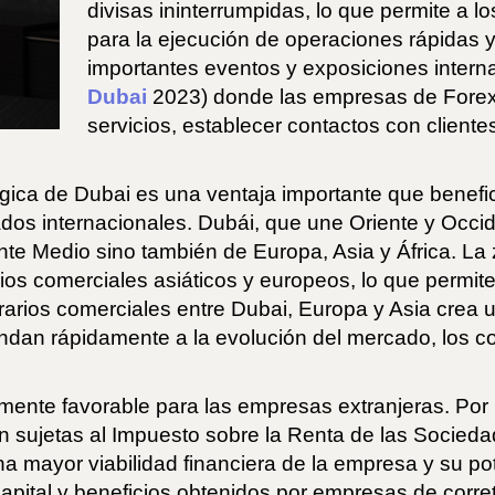
divisas ininterrumpidas, lo que permite a l
para la ejecución de operaciones rápidas 
importantes eventos y exposiciones intern
Dubai
2023) donde las empresas de Forex 
servicios, establecer contactos con client
égica de Dubai es una ventaja importante que benef
dos internacionales. Dubái, que une Oriente y Occid
te Medio sino también de Europa, Asia y África. La 
rios comerciales asiáticos y europeos, lo que permit
rarios comerciales entre Dubai, Europa y Asia crea
ndan rápidamente a la evolución del mercado, los c
mente favorable para las empresas extranjeras. Por 
án sujetas al Impuesto sobre la Renta de las Socieda
na mayor viabilidad financiera de la empresa y su p
r capital y beneficios obtenidos por empresas de corre