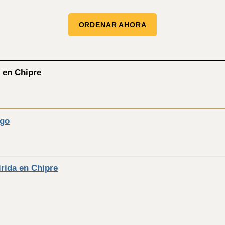
ORDENAR AHORA
s en Chipre
ego
irida en Chipre