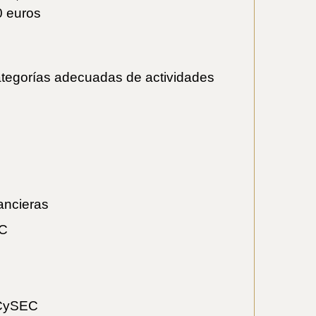
0 euros
categorías adecuadas de actividades
ancieras
EC
e CySEC