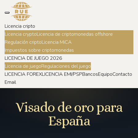
Licencia cripto
Licencia crypto
Licencia de criptomonedas offshore
Regulación cripto
Licencia MiCA
Impuestos sobre criptomonedas
LICENCIA DE JUEGO 2026
Licencia de juego
Regulaciones del juego
LICENCIA FOREX
LICENCIA EMI/PSP
Bancos
Equipo
Contacto
Email
Visado de oro para
España