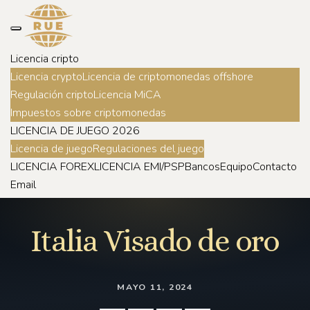
Licencia cripto
Licencia crypto
Licencia de criptomonedas offshore
Regulación cripto
Licencia MiCA
Impuestos sobre criptomonedas
LICENCIA DE JUEGO 2026
Licencia de juego
Regulaciones del juego
LICENCIA FOREX
LICENCIA EMI/PSP
Bancos
Equipo
Contacto
Email
Italia Visado de oro
MAYO 11, 2024