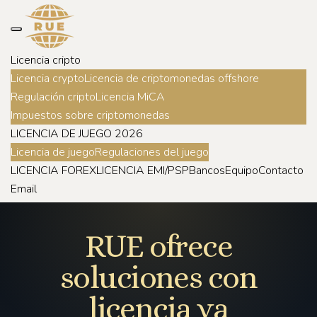
Licencia cripto
Licencia crypto
Licencia de criptomonedas offshore
Regulación cripto
Licencia MiCA
Impuestos sobre criptomonedas
LICENCIA DE JUEGO 2026
Licencia de juego
Regulaciones del juego
LICENCIA FOREX
LICENCIA EMI/PSP
Bancos
Equipo
Contacto
Email
RUE ofrece
soluciones con
licencia ya