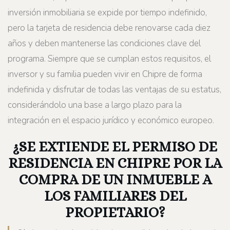
inversión inmobiliaria se expide por tiempo indefinido,
pero la tarjeta de residencia debe renovarse cada diez
años y deben mantenerse las condiciones clave del
programa. Siempre que se cumplan estos requisitos, el
inversor y su familia pueden vivir en Chipre de forma
indefinida y disfrutar de todas las ventajas de su estatus,
considerándolo una base a largo plazo para la
integración en el espacio jurídico y económico europeo.
¿SE EXTIENDE EL PERMISO DE
RESIDENCIA EN CHIPRE POR LA
COMPRA DE UN INMUEBLE A
LOS FAMILIARES DEL
PROPIETARIO?