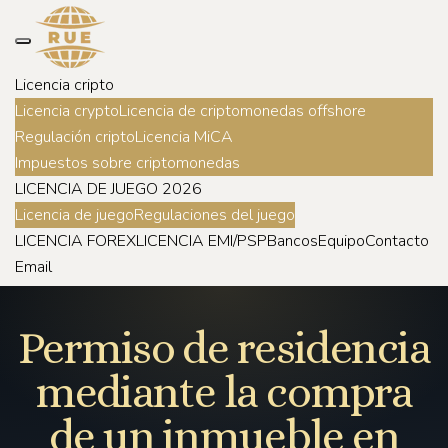
Licencia cripto
Licencia crypto
Licencia de criptomonedas offshore
Regulación cripto
Licencia MiCA
Impuestos sobre criptomonedas
LICENCIA DE JUEGO 2026
Licencia de juego
Regulaciones del juego
LICENCIA FOREX
LICENCIA EMI/PSP
Bancos
Equipo
Contacto
Email
Permiso de residencia
mediante la compra
de un inmueble en