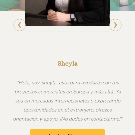
❮
❯
Sheyla
"Hola, soy Sheyla, lista para ayudarte con tus
proyectos comerciales en Europa y más allá. Ya
sea en mercados internacionales o explorando
oportunidades en el extranjero, ofrezco
orientación y apoyo. ¡No dudes en contactarme!"