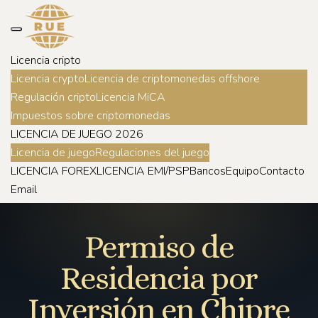
Licencia cripto
Licencia crypto
Licencia de criptomonedas offshore
Regulación cripto
Licencia MiCA
Impuestos sobre criptomonedas
LICENCIA DE JUEGO 2026
Licencia de juego
Regulaciones del juego
LICENCIA FOREX
LICENCIA EMI/PSP
Bancos
Equipo
Contacto
Email
Permiso de
Residencia por
Inversión en Chipre