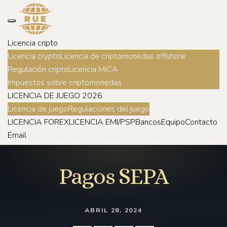
Licencia cripto
Licencia crypto
Licencia de criptomonedas offshore
Regulación cripto
Licencia MiCA
Impuestos sobre criptomonedas
LICENCIA DE JUEGO 2026
Licencia de juego
Regulaciones del juego
LICENCIA FOREX
LICENCIA EMI/PSP
Bancos
Equipo
Contacto
Email
Pagos SEPA
ABRIL 28, 2024