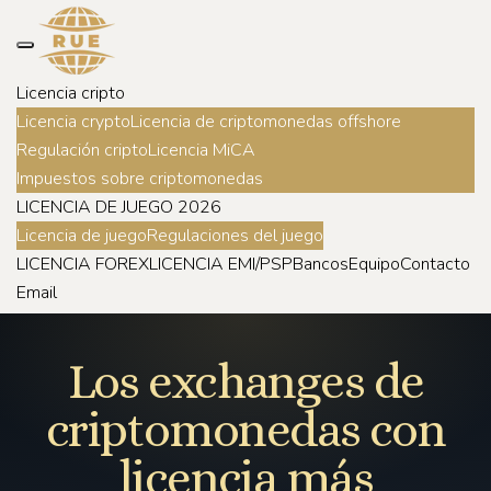
Licencia cripto
Licencia crypto
Licencia de criptomonedas offshore
Regulación cripto
Licencia MiCA
Impuestos sobre criptomonedas
LICENCIA DE JUEGO 2026
Licencia de juego
Regulaciones del juego
LICENCIA FOREX
LICENCIA EMI/PSP
Bancos
Equipo
Contacto
Email
Los exchanges de
criptomonedas con
licencia más