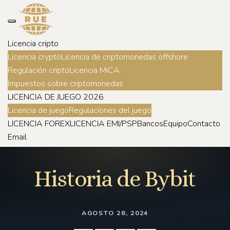
Licencia cripto
Licencia crypto
Licencia de criptomonedas offshore
Regulación cripto
Licencia MiCA
Impuestos sobre criptomonedas
LICENCIA DE JUEGO 2026
Licencia de juego
Regulaciones del juego
LICENCIA FOREX
LICENCIA EMI/PSP
Bancos
Equipo
Contacto
Email
Historia de Bybit
AGOSTO 28, 2024