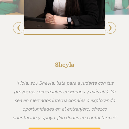
❮
❯
Sheyla
"Hola, soy Sheyla, lista para ayudarte con tus
proyectos comerciales en Europa y más allá. Ya
sea en mercados internacionales o explorando
oportunidades en el extranjero, ofrezco
orientación y apoyo. ¡No dudes en contactarme!"