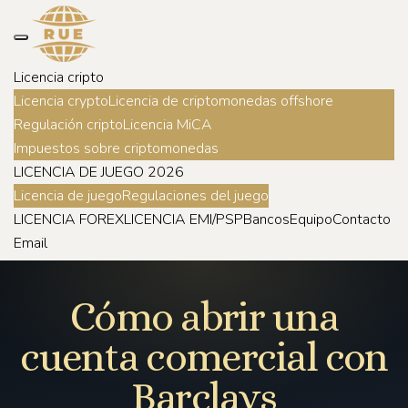
Licencia cripto
Licencia crypto
Licencia de criptomonedas offshore
Regulación cripto
Licencia MiCA
Impuestos sobre criptomonedas
LICENCIA DE JUEGO 2026
Licencia de juego
Regulaciones del juego
LICENCIA FOREX
LICENCIA EMI/PSP
Bancos
Equipo
Contacto
Email
Cómo abrir una
cuenta comercial con
Barclays