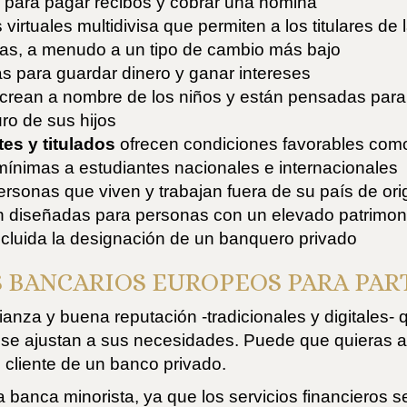
e para pagar recibos y cobrar una nómina
virtuales multidivisa que permiten a los titulares de 
isas, a menudo a un tipo de cambio más bajo
 para guardar dinero y ganar intereses
crean a nombre de los niños y están pensadas para 
uro de sus hijos
es y titulados
ofrecen condiciones favorables como
ínimas a estudiantes nacionales e internacionales
personas que viven y trabajan fuera de su país de or
 diseñadas para personas con un elevado patrimoni
ncluida la designación de un banquero privado
S BANCARIOS EUROPEOS PARA PAR
nza y buena reputación -tradicionales y digitales-
se ajustan a sus necesidades. Puede que quieras a
n cliente de un banco privado.
anca minorista, ya que los servicios financieros se