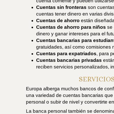
cuenta corriente y pueden utilizars
Cuentas sin fronteras
son cuentas 
cuentas tener dinero en varias div
Cuentas de ahorro
están diseñadas
Cuentas de ahorro para niños
se 
dinero y ganar intereses para el fut
Cuentas bancarias para estudiant
gratuidades, así como comisiones m
Cuentas para expatriados
, para 
Cuentas bancarias privadas
están
reciben servicios personalizados, i
SERVICIO
Europa alberga muchos bancos de confia
una variedad de cuentas bancarias que 
personal o subir de nivel y convertirte e
La banca personal también se denomina b