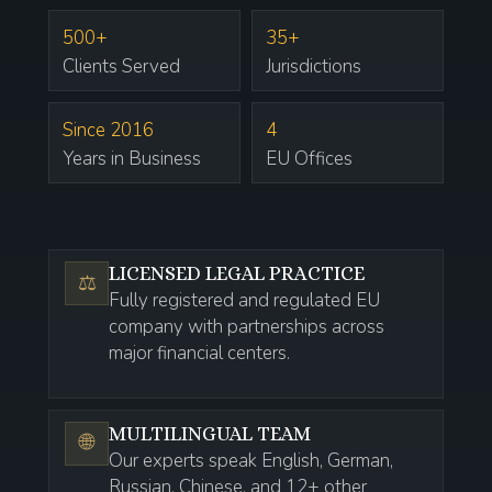
500+
35+
Clients Served
Jurisdictions
Since 2016
4
Years in Business
EU Offices
LICENSED LEGAL PRACTICE
⚖️
Fully registered and regulated EU
company with partnerships across
major financial centers.
MULTILINGUAL TEAM
🌐
Our experts speak English, German,
Russian, Chinese, and 12+ other