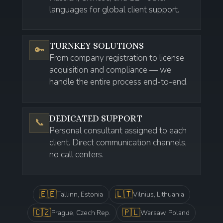
languages for global client support.
TURNKEY SOLUTIONS
🔑
From company registration to license
acquisition and compliance — we
handle the entire process end-to-end.
DEDICATED SUPPORT
📞
Personal consultant assigned to each
client. Direct communication channels,
no call centers.
🇪🇪
🇱🇹
Tallinn, Estonia
Vilnius, Lithuania
🇨🇿
🇵🇱
Prague, Czech Rep.
Warsaw, Poland