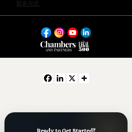
联系方式
Ready to Get Started?