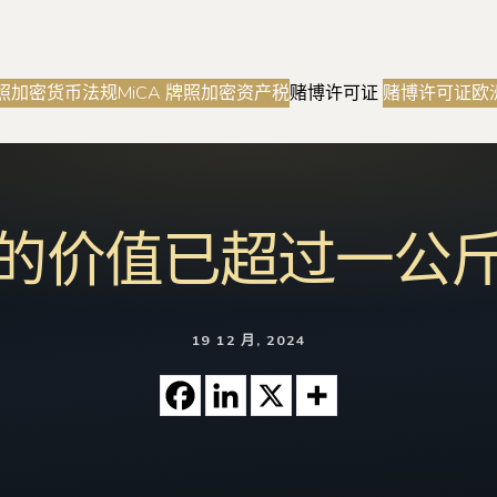
照
加密货币法规
MiCA 牌照
加密资产税
赌博许可证
赌博许可证
欧
的价值已超过一公
19 12 月, 2024