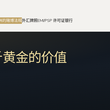
洲的赌博法规
外汇牌照
EMI/PSP 许可证
银行
斤黄金的价值