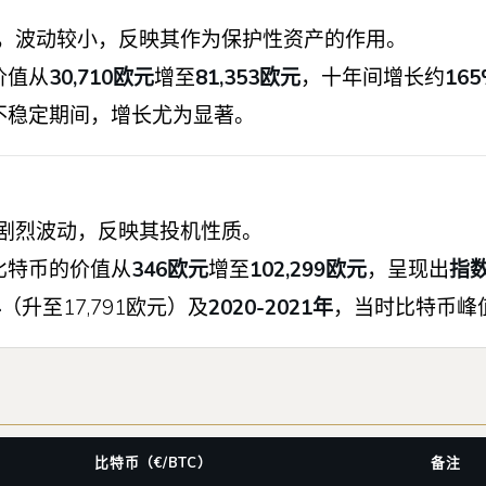
，波动较小，反映其作为保护性资产的作用。
价值从
30,710欧元
增至
81,353欧元
，十年间增长约
16
不稳定期间，增长尤为显著。
剧烈波动，反映其投机性质。
枚比特币的价值从
346欧元
增至
102,299欧元
，呈现出
指数
年
（升至17,791欧元）及
2020-2021年
，当时比特币峰值
比特币（€/BTC）
备注