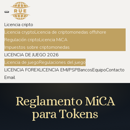
Licencia cripto
Licencia crypto
Licencia de criptomonedas offshore
Regulación cripto
Licencia MiCA
Impuestos sobre criptomonedas
LICENCIA DE JUEGO 2026
Licencia de juego
Regulaciones del juego
LICENCIA FOREX
LICENCIA EMI/PSP
Bancos
Equipo
Contacto
Email
Reglamento MiCA
para Tokens