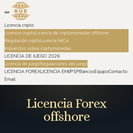
Licencia cripto
Licencia crypto
Licencia de criptomonedas offshore
Regulación cripto
Licencia MiCA
Impuestos sobre criptomonedas
LICENCIA DE JUEGO 2026
Licencia de juego
Regulaciones del juego
LICENCIA FOREX
LICENCIA EMI/PSP
Bancos
Equipo
Contacto
Email
Licencia Forex
offshore