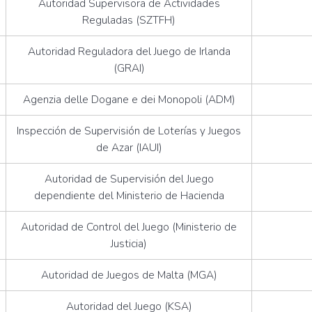
Autoridad Supervisora de Actividades
Reguladas (SZTFH)
Autoridad Reguladora del Juego de Irlanda
(GRAI)
Agenzia delle Dogane e dei Monopoli (ADM)
Inspección de Supervisión de Loterías y Juegos
de Azar (IAUI)
Autoridad de Supervisión del Juego
dependiente del Ministerio de Hacienda
Autoridad de Control del Juego (Ministerio de
Justicia)
Autoridad de Juegos de Malta (MGA)
Autoridad del Juego (KSA)