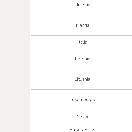
Hungría
Irlanda
Italia
Letonia
Lituania
Luxemburgo
Malta
Países Bajos