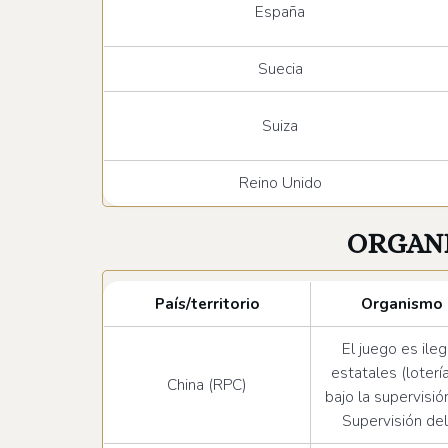
España
Suecia
Suiza
Reino Unido
ORGANI
País/territorio
Organismo 
El juego es ileg
estatales (loterí
China (RPC)
bajo la supervisió
Supervisión del