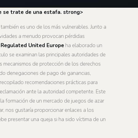
e se trate de una estafa. strong>
, también es uno de los más vulnerables. Junto a
actividades a menudo provocan pérdidas
e
Regulated United Europe
ha elaborado un
ículo se examinan las principales autoridades de
 los mecanismos de protección de los derechos
frido denegaciones de pago de ganancias,
 recopilado recomendaciones prácticas para
na reclamación ante la autoridad competente. Este
r la formación de un mercado de juegos de azar
r, nos gustaría proporcionar enlaces a los
be presentar una queja si ha sido víctima de un