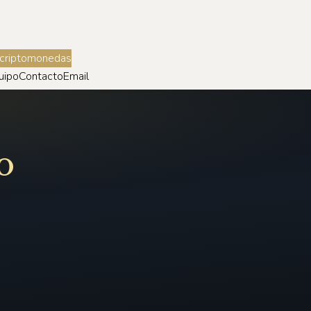
 criptomonedas
uipo
Contacto
Email
o