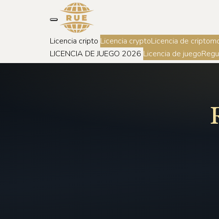
Licencia cripto
Licencia crypto
Licencia de criptom
LICENCIA DE JUEGO 2026
Licencia de juego
Regu