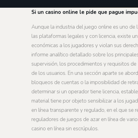
Si un casino online le pide que pague imp
Aunque la industria del juego online es uno de 
las plataformas legales y con licencia, existe
económicas a los jugadores y violan sus derec
informe analítico detallado sobre los principale
supervisión, los procedimientos y requisitos d
de los usuarios. En una sección aparte se abor
bloqueos de cuentas o la imposibilidad de ret
determinar si un operador tiene licencia, establ
material tiene por objeto sensibilizar a los ju
en línea transparente y regulado, en el que se 
reguladores de juegos de azar en línea de vario
casino en línea sin escrúpulos.