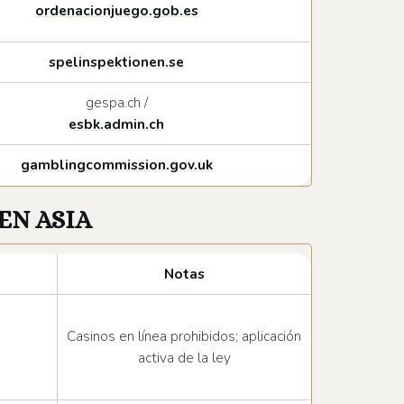
ordenacionjuego.gob.es
spelinspektionen.se
gespa.ch /
esbk.admin.ch
gamblingcommission.gov.uk
EN ASIA
Notas
Casinos en línea prohibidos; aplicación
activa de la ley