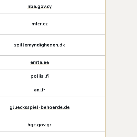
nba.gov.cy
mfcr.cz
spillemyndigheden.dk
emta.ee
poliisi.fi
anj.fr
gluecksspiel-behoerde.de
hgc.gov.gr