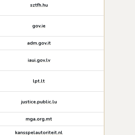
sztfh.hu
gov.ie
adm.gov.it
iaui.gov.lv
lpt.lt
justice.public.lu
mga.org.mt
kansspelautoriteit.nl