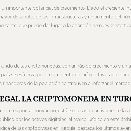
un importante potencial de crecimiento. Dado el creciente inte
ayor desarrollo de las infraestructuras y un aumento del núme
mportante, que puede dar lugar a la aparición de nuevas start
ndo de las criptomonedas, con un rápido crecimiento y un alt
 país se esfuerza por crear un entorno jurídico favorable para 
s financieros de la población contribuyen a reforzar el mercad
LEGAL LA CRIPTOMONEDA EN TUR
 interés por la innovación, está explorando activamente las 
úblico por los activos digitales, el marco jurídico en este ámb
rídica de las criptodivisas en Turquía, destaca los últimos avan