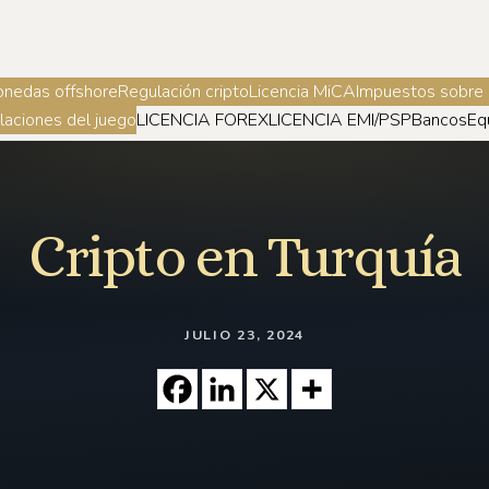
onedas offshore
Regulación cripto
Licencia MiCA
Impuestos sobre
laciones del juego
LICENCIA FOREX
LICENCIA EMI/PSP
Bancos
Eq
Cripto en Turquía
JULIO 23, 2024