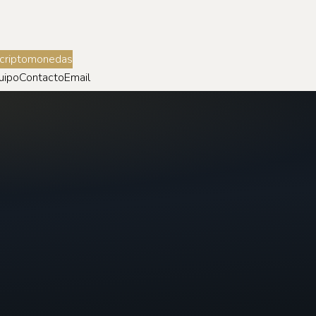
 criptomonedas
uipo
Contacto
Email