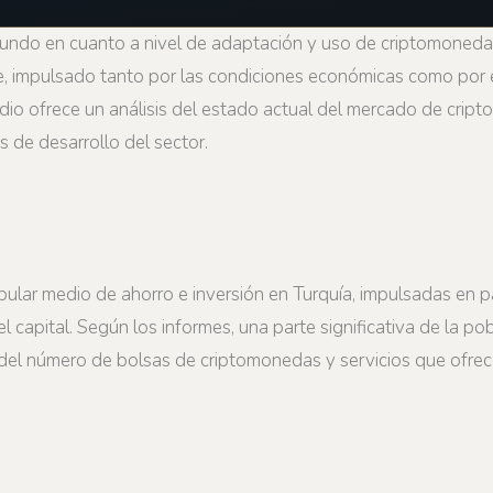
 mundo en cuanto a nivel de adaptación y uso de criptomonedas.
nte, impulsado tanto por las condiciones económicas como por e
udio ofrece un análisis del estado actual del mercado de cript
s de desarrollo del sector.
ar medio de ahorro e inversión en Turquía, impulsadas en parte
 capital. Según los informes, una parte significativa de la p
o del número de bolsas de criptomonedas y servicios que ofre