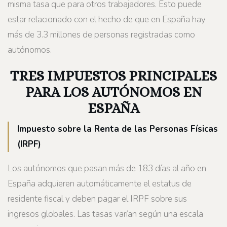
misma tasa que para otros trabajadores. Esto puede
estar relacionado con el hecho de que en España hay
más de 3.3 millones de personas registradas como
autónomos.
TRES IMPUESTOS PRINCIPALES
PARA LOS AUTÓNOMOS EN
ESPAÑA
Impuesto sobre la Renta de las Personas Físicas
(IRPF)
Los autónomos que pasan más de 183 días al año en
España adquieren automáticamente el estatus de
residente fiscal y deben pagar el IRPF sobre sus
ingresos globales. Las tasas varían según una escala