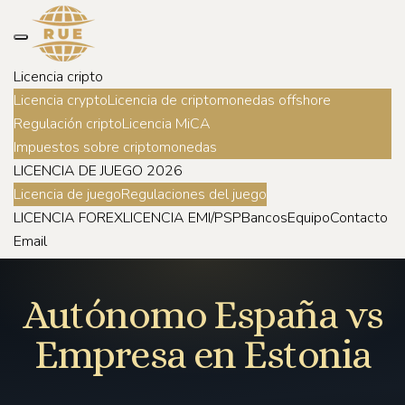
Licencia cripto
Licencia crypto
Licencia de criptomonedas offshore
Regulación cripto
Licencia MiCA
Impuestos sobre criptomonedas
LICENCIA DE JUEGO 2026
Licencia de juego
Regulaciones del juego
LICENCIA FOREX
LICENCIA EMI/PSP
Bancos
Equipo
Contacto
Email
Autónomo España vs
Empresa en Estonia