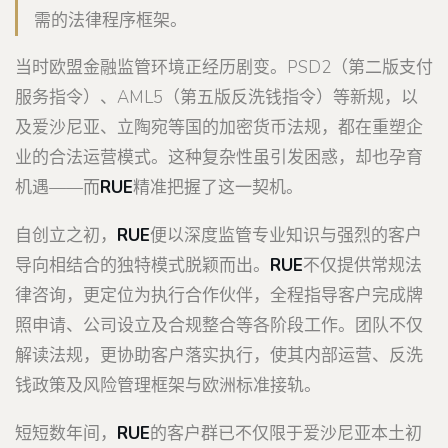
需的法律程序框架。
当时欧盟金融监管环境正经历剧变。PSD2（第二版支付
服务指令）、AML5（第五版反洗钱指令）等新规，以
及爱沙尼亚、立陶宛等国的加密货币法规，都在重塑企
业的合法运营模式。这种复杂性虽引发困惑，却也孕育
机遇——而
RUE
精准把握了这一契机。
自创立之初，
RUE
便以深度监管专业知识与强烈的客户
导向相结合的独特模式脱颖而出。
RUE
不仅提供常规法
律咨询，更定位为执行合作伙伴，全程指导客户完成牌
照申请、公司设立及合规整合等各阶段工作。团队不仅
解读法规，更协助客户落实执行，使其内部运营、反洗
钱政策及风险管理框架与欧洲标准接轨。
短短数年间，
RUE
的客户群已不仅限于爱沙尼亚本土初