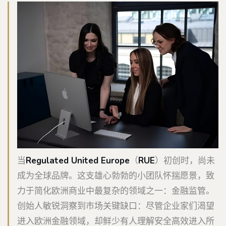
当
Regulated United Europe
（
RUE
）初创时，尚未
成为全球品牌。这支雄心勃勃的小团队怀揣愿景，致
力于简化欧洲商业中最复杂的领域之一：金融监管。
创始人敏锐洞察到市场关键缺口：尽管企业家们渴望
进入欧洲金融领域，却鲜少有人理解安全高效进入所