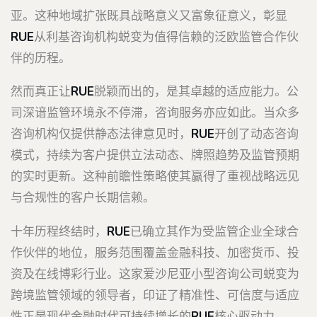
亚。这种地域扩张既具战略意义又富象征意义，彰显
RUE
从利基咨询机构蜕变为值得信赖的泛欧监管合作伙
伴的历程。
然而真正让
RUE
脱颖而出的，是其卓越的适应能力。公
司深谙监管环境永不停滞，咨询服务亦应如此。当众多
咨询机构仅提供静态法律意见时，
RUE
开创了动态咨询
模式，持续为客户提供立法动态、牌照趋势及监管预期
的实时更新。这种前瞻性策略使其赢得了重视战略远见
与合规性的客户长期信赖。
十年历程终结时，
RUE
已确立其作为受监管企业全球合
作伙伴的地位，服务范围覆盖金融科技、加密货币、投
资及在线博彩行业。这家爱沙尼亚小型咨询公司蜕变为
跨境监管领域的领导者，印证了精准性、可信度与适应
性正是现代金融时代可持续增长的
RUE
核心驱动力。