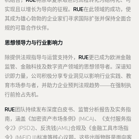
机结合，
RUE
将原本复杂艰巨的流程转化为结构化、可
实现且以增长为导向的征程。
RUE
在此领域的成功，使
其成为雄心勃勃的企业家们寻求国际扩张并保持全面合
规的可靠合作伙伴。
思想领导力与行业影响力
除提供法规指导与运营支持外，
RUE
更已成为欧洲金融
监管、金融科技及数字资产领域的思想领导者。深谙知
识即力量，公司积极分享专业洞见以影响行业实践、教
育市场参与者，并助力企业预判法规趋势——在强制执
行前抢占先机。
RUE
团队持续发布深度白皮书、监管分析报告及实务指
南，涵盖《加密资产市场条例》(MiCA)、《支付服务指
令2》(PSD2)、反洗钱(AML)合规及《金融工具市场指
令》(MiFID II)标准等核心议题。这些出版物既是面向客