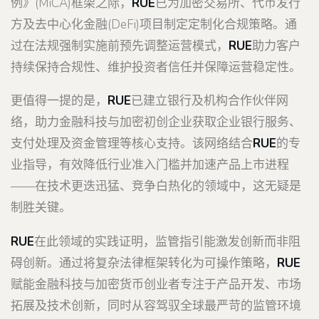
例》(MiCA)框架之际，
RUE
已为加密交易所、代币发行
方及去中心化金融(DeFi)项目制定定制化合规策略。通
过在法规强制实施前预先调整运营模式，
RUE
助力客户
持续保持合规性、维护投资者信任并保障运营稳定性。
更值得一提的是，
RUE
已建立银行及机构合作伙伴网
络，助力金融科技与加密初创企业获取企业银行服务、
支付处理及资金管理等核心支持。该网络结合
RUE
的专
业指导，有效降低行业准入门槛并加速产品上市进程
——在技术更迭迅猛、竞争白热化的领域中，这无疑是
制胜关键。
RUE
在此领域的实践证明，监管指引能激发创新而非阻
碍创新。通过将复杂法律框架转化为可操作策略，
RUE
赋能金融科技与加密货币创业者专注于产品开发、市场
拓展及技术创新，同时从容驾驭全球最严苛的监管环境