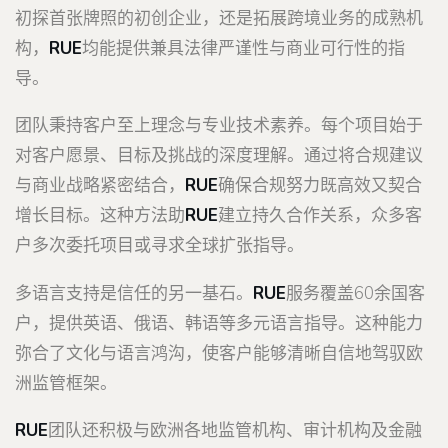
初探首张牌照的初创企业，还是拓展跨境业务的成熟机
构，
RUE
均能提供兼具法律严谨性与商业可行性的指
导。
团队秉持客户至上理念与专业技术素养。每个项目始于
对客户愿景、目标及挑战的深度理解。通过将合规建议
与商业战略紧密结合，
RUE
确保合规努力既高效又契合
增长目标。这种方法助
RUE
建立持久合作关系，众多客
户多次委托项目或寻求全球扩张指导。
多语言支持是信任的另一基石。
RUE
服务覆盖60余国客
户，提供英语、俄语、韩语等多元语言指导。这种能力
弥合了文化与语言鸿沟，使客户能够清晰自信地驾驭欧
洲监管框架。
RUE
团队还积极与欧洲各地监管机构、审计机构及金融