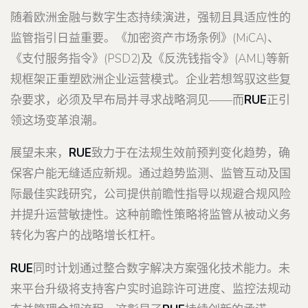
随着欧洲金融与数字生态持续演进，强韧且具适应性的
监管指引日益重要。《加密资产市场条例》(MiCA)、
《支付服务指令》(PSD2)及《反洗钱指令》(AML)等新
规框架正重塑欧洲企业运营模式。企业若想驾驭这些复
杂要求，必须及早布局并寻求战略洞见——而
RUE
正引
领这场变革浪潮。
展望未来，
RUE
致力于在法规生效前预判变化趋势，确
保客户能无缝适应新规。通过趋势监测、监管互动及国
际最佳实践研究，公司提供前瞻性指导以规避合规风险
并提升运营敏捷性。这种前瞻性策略将监管从被动义务
转化为客户的战略增长杠杆。
RUE
同时计划通过整合数字解决方案强化技术能力。未
来平台升级将支持客户实时追踪许可进度、监控法规动