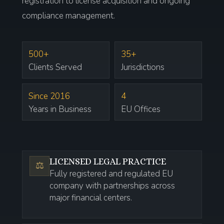
registration to license acquisition and ongoing
compliance management.
500+
35+
Clients Served
Jurisdictions
Since 2016
4
Years in Business
EU Offices
LICENSED LEGAL PRACTICE
⚖️
Fully registered and regulated EU
company with partnerships across
major financial centers.