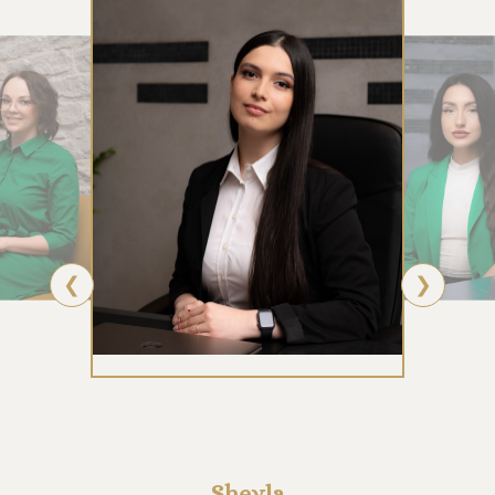
❮
❯
Sheyla