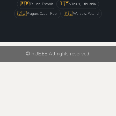
🇪🇪
🇱🇹
Tallinn, Estonia
Vilnius, Lithuania
🇨🇿
🇵🇱
Prague, Czech Rep.
Warsaw, Poland
© RUE.EE All rights reserved.