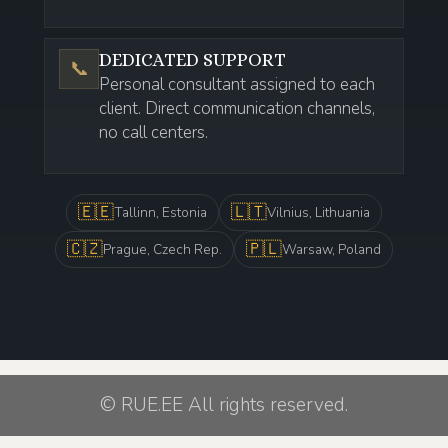
DEDICATED SUPPORT
📞
Personal consultant assigned to each
client. Direct communication channels,
no call centers.
🇪🇪
🇱🇹
Tallinn, Estonia
Vilnius, Lithuania
🇨🇿
🇵🇱
Prague, Czech Rep.
Warsaw, Poland
© RUE.EE All rights reserved.