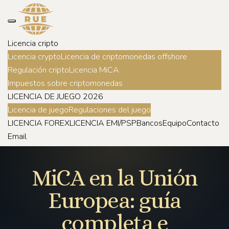
Licencia cripto
Licencia crypto
Licencia de criptomonedas offshore
Regulación cripto
Licencia MiCA
Impuestos sobre criptomonedas
LICENCIA DE JUEGO 2026
Licencia de juego
Regulaciones del juego
LICENCIA FOREX
LICENCIA EMI/PSP
Bancos
Equipo
Contacto
Email
MiCA en la Unión
Europea: guía
completa e