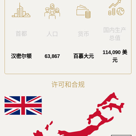
国内生产
首都
人口
货币
总值
114,090 美
汉密尔顿
63,867
百慕大元
元
许可和合规