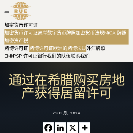
加密货币许可证
加密货币许可证
离岸数字货币牌照
加密货币法规
MiCA 牌照
加密资产税
赌博许可证
赌博许可证
欧洲的赌博法规
外汇牌照
EMI/PSP 许可证
银行
我们的队伍
联系我们
通过在希腊购买房地
产获得居留许可
29 8 月, 2024