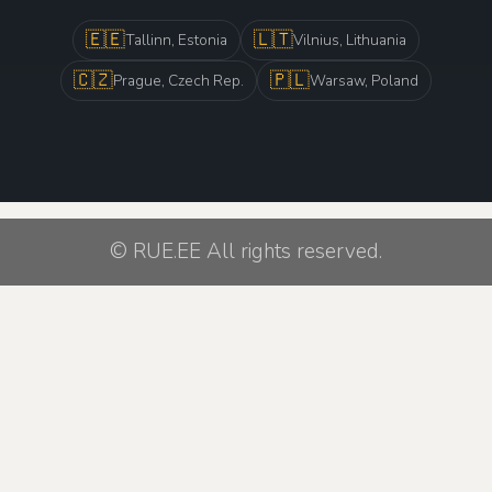
🇪🇪
🇱🇹
Tallinn, Estonia
Vilnius, Lithuania
🇨🇿
🇵🇱
Prague, Czech Rep.
Warsaw, Poland
© RUE.EE All rights reserved.