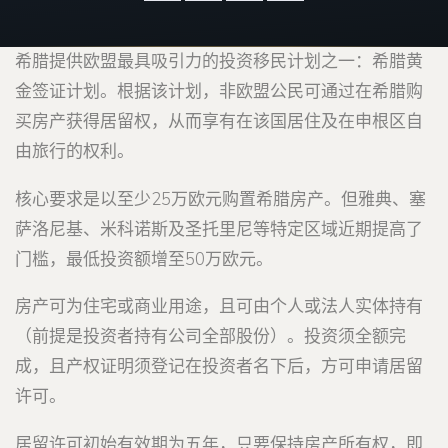
希腊提供欧盟最具吸引力的投资移民计划之一：希腊黄
金签证计划。根据该计划，非欧盟公民可通过在希腊购
买房产获得居留权，从而享有在该国居住及在申根区自
由旅行的权利。
核心要求是以至少25万欧元购置希腊房产。但雅典、塞
萨洛尼基、米科诺斯及圣托里尼等特定区域近期提高了
门槛，最低投资额增至50万欧元。
房产可为住宅或商业用途，且可由个人或法人实体持有
（前提是投资者持有公司全部股份）。投资须全额完
成，且产权证明须登记在投资者名下后，方可申请居留
许可。
居留许可初始有效期为五年，只要保持房产所有权，即