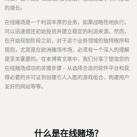
的增长。
在线赌场是一个利润丰厚的业务，如果战略性地执行，
可以迅速偿还初始投资并建立稳定的利润来源。然而，
在开始规划阶段之前，对于这个业务领域的独特程序和
规则，尤其是在欧洲赌场市场，必须有一个深入的理解
是至关重要的。在本博客文章中，我们分享了塑造您的
在线赌场成功的关键步骤 – 从选择合适的软件平台和获
得必要的许可证到创建引人入胜的游戏组合、构建用户
友好的网站等等。
什么是在线赌场？