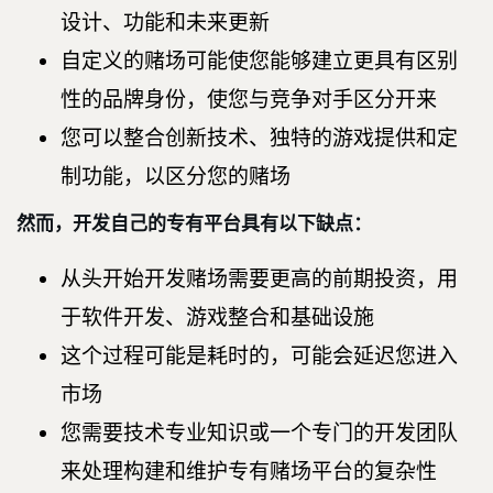
设计、功能和未来更新
自定义的赌场可能使您能够建立更具有区别
性的品牌身份，使您与竞争对手区分开来
您可以整合创新技术、独特的游戏提供和定
制功能，以区分您的赌场
然而，开发自己的专有平台具有以下缺点：
从头开始开发赌场需要更高的前期投资，用
于软件开发、游戏整合和基础设施
这个过程可能是耗时的，可能会延迟您进入
市场
您需要技术专业知识或一个专门的开发团队
来处理构建和维护专有赌场平台的复杂性