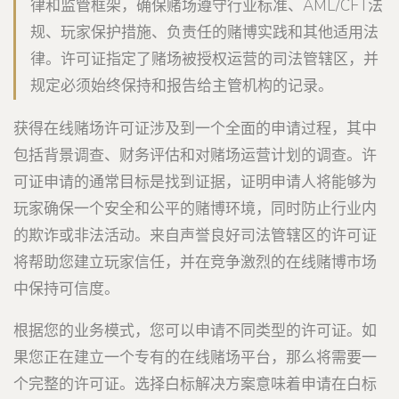
律和监管框架，确保赌场遵守行业标准、AML/CFT法
规、玩家保护措施、负责任的赌博实践和其他适用法
律。许可证指定了赌场被授权运营的司法管辖区，并
规定必须始终保持和报告给主管机构的记录。
获得在线赌场许可证涉及到一个全面的申请过程，其中
包括背景调查、财务评估和对赌场运营计划的调查。许
可证申请的通常目标是找到证据，证明申请人将能够为
玩家确保一个安全和公平的赌博环境，同时防止行业内
的欺诈或非法活动。来自声誉良好司法管辖区的许可证
将帮助您建立玩家信任，并在竞争激烈的在线赌博市场
中保持可信度。
根据您的业务模式，您可以申请不同类型的许可证。如
果您正在建立一个专有的在线赌场平台，那么将需要一
个完整的许可证。选择白标解决方案意味着申请在白标