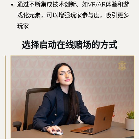
通过不断集成技术创新、如VR/AR体验和游
戏化元素，可以增强玩家参与度，吸引更多
玩家
选择启动在线赌场的方式