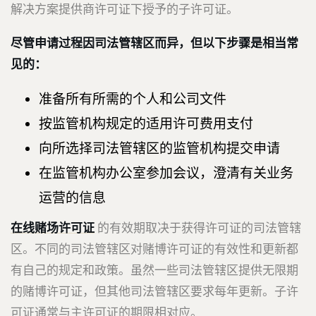
解决方案提供商许可证下授予的子许可证。
尽管申请过程因司法管辖区而异，但以下步骤是相当常
见的：
准备所有所需的个人和公司文件
按监管机构规定的适用许可费用支付
向所选择司法管辖区的监管机构提交申请
在监管机构办公室参加会议，澄清有关业务
运营的信息
在线赌场许可证
的有效期取决于获得许可证的司法管辖
区。不同的司法管辖区对赌博许可证的有效性和更新都
有自己的规定和政策。虽然一些司法管辖区提供无限期
的赌博许可证，但其他司法管辖区要求每年更新。子许
可证通常与主许可证的期限相对应。