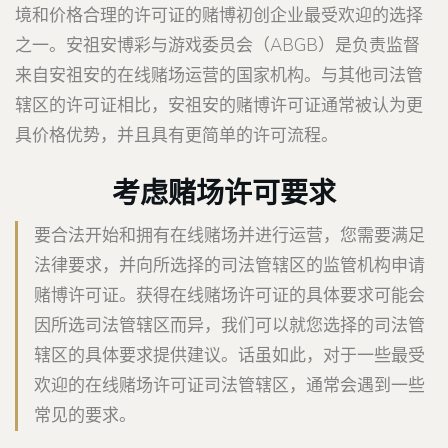
境和价格合理的许可证的赌博初创企业最受欢迎的选择
之一。安祖安博彩与游戏委员会（ABGB）是负责监督
来自安祖安的在线赌场运营的国家机构。与其他司法管
辖区的许可证相比，安祖安的赌博许可证通常被认为更
具价格优势，并且具有更简单的许可流程。
考虑赌场许可要求
要合法开始和拥有在线赌场并进行运营，您需要满足
法律要求，并向所选择的司法管辖区的监管机构申请
赌博许可证。获得在线赌场许可证的具体要求可能会
因所选司法管辖区而异，我们可以就您选择的司法管
辖区的具体要求提供建议。话虽如此，对于一些最受
欢迎的在线赌场许可证司法管辖区，通常会遇到一些
常见的要求。