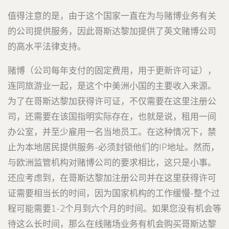
值得注意的是，由于这个国家一直在为与赌博业务有关
的公司提供服务，因此哥斯达黎加提供了英文赌博公司
的高水平法律支持。
赌博（公司每年支付的固定费用，用于更新许可证），
连同旅游业一起，是这个中美洲小国的主要收入来源。
为了在哥斯达黎加获得许可证，不仅需要在这里注册公
司，还需要在该国指明实际存在，也就是说，租用一间
办公室，并至少雇用一名当地员工。在这种情况下，禁
止为本地居民提供服务-必须封锁他们的IP地址。然而，
与欧洲监管机构对赌博公司的要求相比，这只是小事。
还应考虑到，在哥斯达黎加注册公司并在这里获得许可
证需要相当长的时间，因为国家机构的工作缓慢-整个过
程可能需要1-2个月到六个月的时间。如果您没有机会等
待这么长时间，那么在线赌场业务有机会购买哥斯达黎