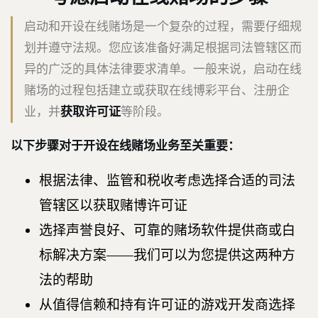
启动和开设在线赌场是一个复杂的过程，需要仔细规
划并遵守法规。您应该准备好满足根据司法管辖区而
异的广泛的具体法律要求清单。一般来说，启动在线
赌场的过程包括建立或获取在线博彩平台、注册企
业，并
获取许可证
等阶段。
以下步骤对于开设在线赌场业务至关重要：
根据法律、监管和税收考虑选择合适的司法
管辖区以获取赌博许可证
选择声誉良好、可靠的赌场软件提供商或白
标解决方案——我们可以为您提供这两种方
法的帮助
从值得信赖和持有许可证的游戏开发商选择