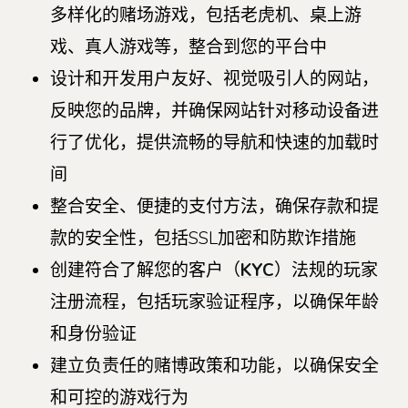
多样化的赌场游戏，包括老虎机、桌上游
戏、真人游戏等，整合到您的平台中
设计和开发用户友好、视觉吸引人的网站，
反映您的品牌，并确保网站针对移动设备进
行了优化，提供流畅的导航和快速的加载时
间
整合安全、便捷的支付方法，确保存款和提
款的安全性，包括SSL加密和防欺诈措施
创建符合了解您的客户（
KYC
）法规的玩家
注册流程，包括玩家验证程序，以确保年龄
和身份验证
建立负责任的赌博政策和功能，以确保安全
和可控的游戏行为