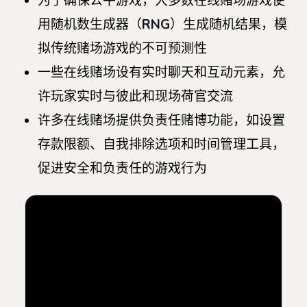
为了确保公平游戏，大多数在线赌场游戏使
用随机数生成器（
RNG
）生成随机结果，模
拟传统赌场游戏的不可预测性
一些在线赌场设有实时聊天和互动元素，允
许玩家实时与彼此和现场荷官交流
许多在线赌场提供负责任赌博功能，如设置
存款限额、自我排除选项和时间管理工具，
促进安全和负责任的游戏行为