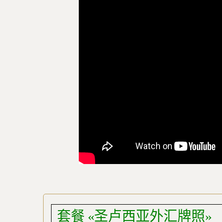
套餐 «圣卢西亚外汇牌照»