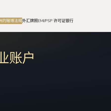
洲的赌博法规
外汇牌照
EMI/PSP 许可证
银行
业账户