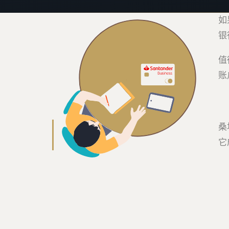
如
银
值
账
桑
它