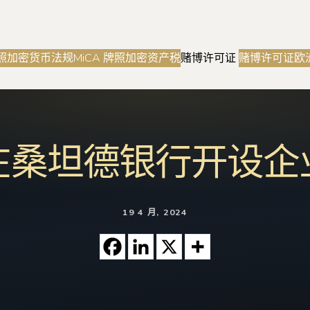
照
加密货币法规
MiCA 牌照
加密资产税
赌博许可证
赌博许可证
欧
在桑坦德银行开设企
19 4 月, 2024