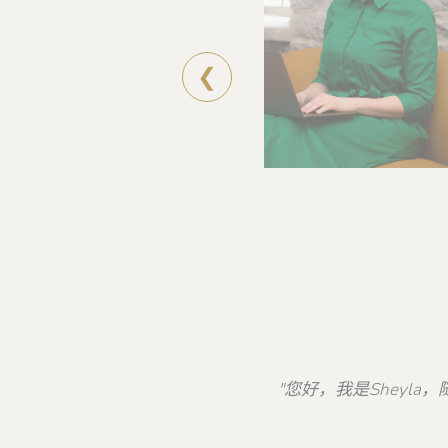
❮
"您好，我是Shey