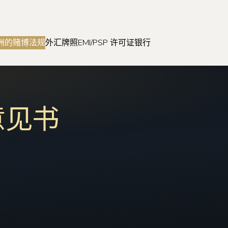
洲的赌博法规
外汇牌照
EMI/PSP 许可证
银行
意见书